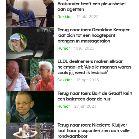
Brabander heeft een pleurishekel
aan agenten
Gekkies
12 okt 2023
Terug naar toen: Geraldine Kemper
laat zich tot een hoogtepunt
brengen in massagesalon
Humor
10 jul 2023
LLDL deelnemers maken elkaar
helemaal af: ‘Als alle mannen waren
zoals jij, werd ik lesbisch’
Gekkies
15 apr 2023
Terug naar toen: Bart de Graaff keilt
een baksteen door de ruit
Humor
27 jan 2023
Terug naar toen: Nicolette Kluijver
laat haar pluspunten zien aan volle
rondvaartboot