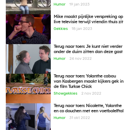
Humor
19 jan 2023
Mike maakt pijnlijke verspreking op
live televisie terwijl vriendin thuis zit
Gekkies
18 jan 2023
Terug naar toen: Je kunt niet verder
onder de duim zitten dan deze gast
Humor
24 nov 2022
Terug naar toen: Yolanthe cabau
van Kasbergen maakt kijkers gek in
de film Turkse Chick
Showgekkies
2 nov 2022
Terug naar toen: Nicolette, Yolanthe
en co douchen met een voetbalelftal
Humor
31 okt 2022