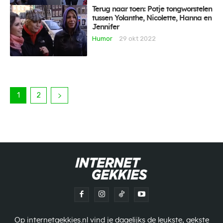
Terug naar toen: Potje tongworstelen
tussen Yolanthe, Nicolette, Hanna en
Jennifer
Humor
29 okt 2022
1
2
Op internetgekkies.nl vind je dagelijks de leukste, gekste