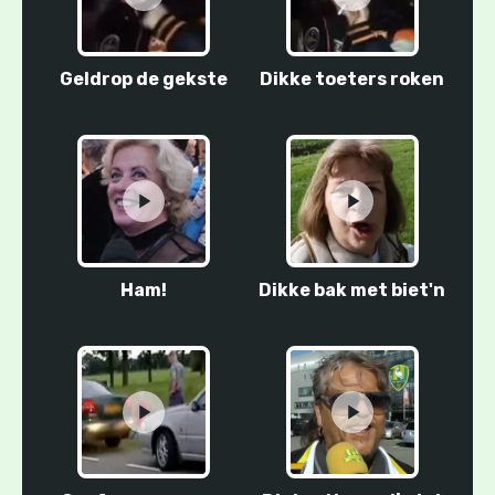
Geldrop de gekste
Dikke toeters roken
Ham!
Dikke bak met biet'n