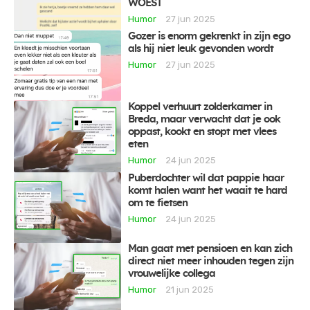
WOEST
Humor
27 jun 2025
Gozer is enorm gekrenkt in zijn ego
als hij niet leuk gevonden wordt
Humor
27 jun 2025
Koppel verhuurt zolderkamer in
Breda, maar verwacht dat je ook
oppast, kookt en stopt met vlees
eten
Humor
24 jun 2025
Puberdochter wil dat pappie haar
komt halen want het waait te hard
om te fietsen
Humor
24 jun 2025
Man gaat met pensioen en kan zich
direct niet meer inhouden tegen zijn
vrouwelijke collega
Humor
21 jun 2025