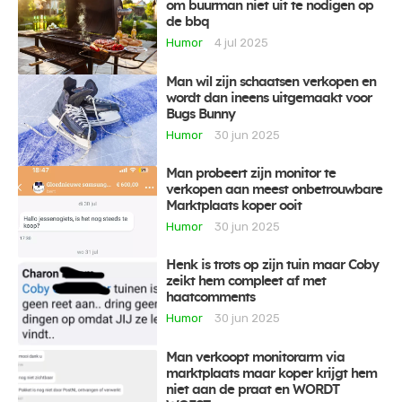
om buurman niet uit te nodigen op
de bbq
Humor
4 jul 2025
Man wil zijn schaatsen verkopen en
wordt dan ineens uitgemaakt voor
Bugs Bunny
Humor
30 jun 2025
Man probeert zijn monitor te
verkopen aan meest onbetrouwbare
Marktplaats koper ooit
Humor
30 jun 2025
Henk is trots op zijn tuin maar Coby
zeikt hem compleet af met
haatcomments
Humor
30 jun 2025
Man verkoopt monitorarm via
marktplaats maar koper krijgt hem
niet aan de praat en WORDT