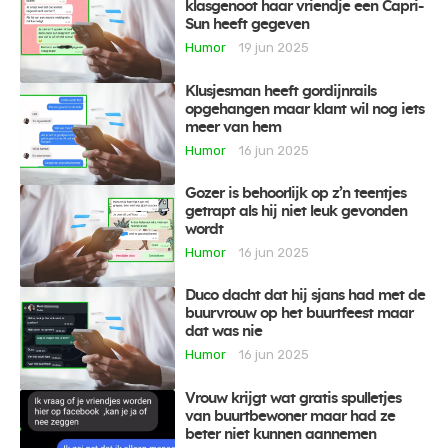
klasgenoot haar vriendje een Capri-
Sun heeft gegeven
Humor
19 jun 2025
Klusjesman heeft gordijnrails
opgehangen maar klant wil nog iets
meer van hem
Humor
16 jun 2025
Gozer is behoorlijk op z’n teentjes
getrapt als hij niet leuk gevonden
wordt
Humor
16 jun 2025
Duco dacht dat hij sjans had met de
buurvrouw op het buurtfeest maar
dat was nie
Humor
16 jun 2025
Vrouw krijgt wat gratis spulletjes
van buurtbewoner maar had ze
beter niet kunnen aannemen