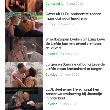
Opmerkelijk
4 aug 2023
Gozer uit LLDL probeert te zoenen
maar dat gaat finaal mis
Humor
24 jun 2023
Straalbezopen Evelien uit Lang Leve
de Liefde laat iets teveel zien aan
de kijkers
Gekkies
31 mei 2023
Jurgen en Susanne uit Lang Leve de
Liefde staan kneiterhard te tongen
Gekkies
24 mei 2023
LLDL deelnemer Henk hangt hem
zonder waarschuwing bij Jacomijn
in haar keel
Gekkies
9 mei 2023