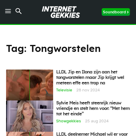
Soundboard
Tag:
Tongworstelen
LLDL Jip en Ilona zijn aan het
tongworstelen maar Jip krijgt wel
meteen effe een trap na
Televisie
28 nov 2024
Sylvie Meis heeft steenrijk nieuw
vriendje en stelt hem voor: “Met hem
tot het einde”
Showgekkies
25 aug 2024
LLDL deelnemer Michael wil er voor