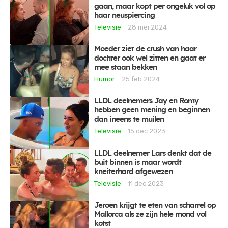
gaan, maar kopt per ongeluk vol op
haar neuspiercing
Televisie
28 mei 2024
Moeder ziet de crush van haar
dochter ook wel zitten en gaat er
mee staan bekken
Humor
25 feb 2024
LLDL deelnemers Jay en Romy
hebben geen mening en beginnen
dan ineens te muilen
Televisie
15 dec 2023
LLDL deelnemer Lars denkt dat de
buit binnen is maar wordt
kneiterhard afgewezen
Televisie
11 dec 2023
Jeroen krijgt te eten van scharrel op
Mallorca als ze zijn hele mond vol
kotst