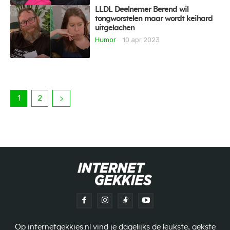
LLDL Deelnemer Berend wil
tongworstelen maar wordt keihard
uitgelachen
Humor
10 apr 2023
1
2
Op internetgekkies.nl vind je dagelijks de leukste, gekste