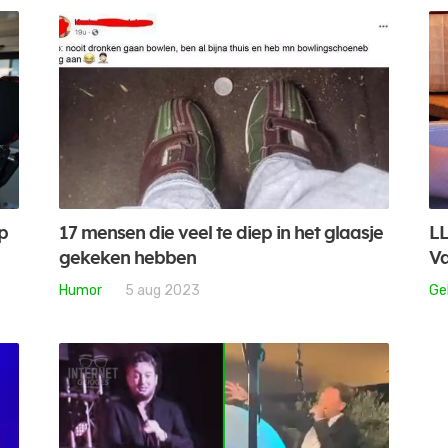
op
17 mensen die veel te diep in het glaasje
LL
gekeken hebben
Va
Humor
5 aug 2023
Ge