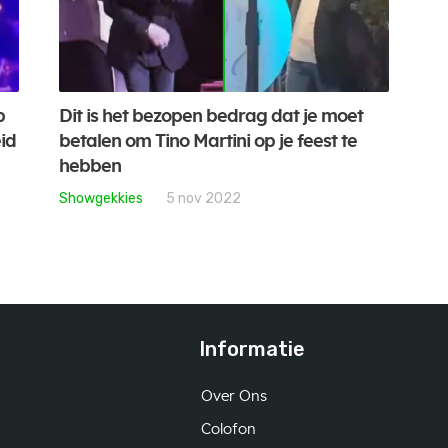
p
Dit is het bezopen bedrag dat je moet
id
betalen om Tino Martini op je feest te
hebben
Showgekkies
5 nov 2022
Informatie
Over Ons
Colofon