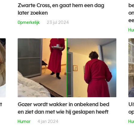
Zwarte Cross, en gaat hem een dag
be
later zoeken
on
ee
Opmerkelijk
23 jul 2024
Hu
t
Gozer wordt wakker in onbekend bed
Ui
en ziet dan met wie hij geslapen heeft
op
Humor
4 jan 2024
Hu