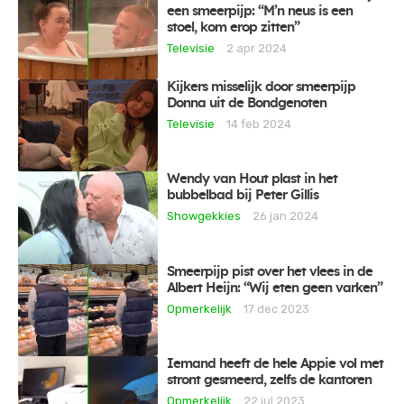
een smeerpijp: “M’n neus is een
stoel, kom erop zitten”
Televisie
2 apr 2024
Kijkers misselijk door smeerpijp
Donna uit de Bondgenoten
Televisie
14 feb 2024
Wendy van Hout plast in het
bubbelbad bij Peter Gillis
Showgekkies
26 jan 2024
Smeerpijp pist over het vlees in de
Albert Heijn: “Wij eten geen varken”
Opmerkelijk
17 dec 2023
Iemand heeft de hele Appie vol met
stront gesmeerd, zelfs de kantoren
Opmerkelijk
22 jul 2023