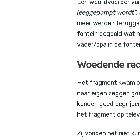
Een woordvoerder va
leeggepompt wordt”.
meer werden teruggev
fontein gegooid wat ni
vader/opa in de fonte
Woedende rea
Het fragment kwam op 
naar eigen zeggen goe
konden goed begrijpen
het fragment op telev
Zij vonden het niet k