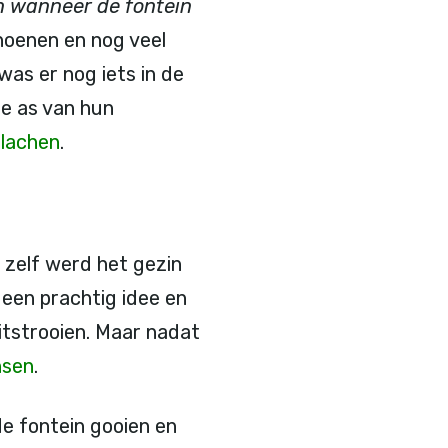
n wanneer de fontein
choenen en nog veel
s er nog iets in de
de as van hun
 lachen
.
 zelf werd het gezin
een prachtig idee en
itstrooien. Maar nadat
sen
.
de fontein gooien en