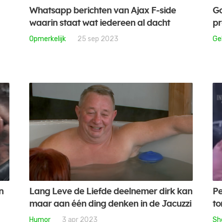
Whatsapp berichten van Ajax F-side
Go
waarin staat wat iedereen al dacht
pr
Opmerkelijk
25 sep 2023
Ge
n
Lang Leve de Liefde deelnemer dirk kan
Pe
maar aan één ding denken in de Jacuzzi
to
Humor
3 apr 2023
Sh