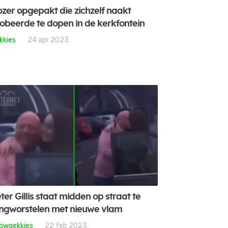
zer opgepakt die zichzelf naakt
obeerde te dopen in de kerkfontein
kkies
24 apr 2023
ter Gillis staat midden op straat te
ngworstelen met nieuwe vlam
owgekkies
22 feb 2023