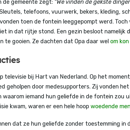
n de gemeente zegt:
“We vinden de gekste dinge
Sleutels, telefoons, vuurwerk, bekers, kleding, s
onden toen de fontein leeggepompt werd. Toch wa
et in dat rijtje stond. Een gezin besloot namelijk 
in te gooien. Ze dachten dat Opa daar wel
om kon
cties
televisie bij Hart van Nederland. Op het moment
d geholpen door medesupporters. Zij vonden het 
 waarom iemand hun geliefde in de fontein zou u
isie kwam, waren er een hele hoop
woedende men
unnen dat ze hun geliefde zonder toestemming in 