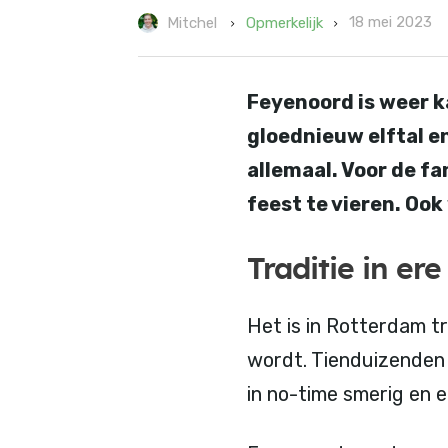
18 mei 2023
Opmerkelijk
Mitchel
Feyenoord is weer k
gloednieuw elftal e
allemaal. Voor de f
feest te vieren. Oo
Traditie in er
Het is in Rotterdam t
wordt. Tienduizenden
in no-time smerig en e