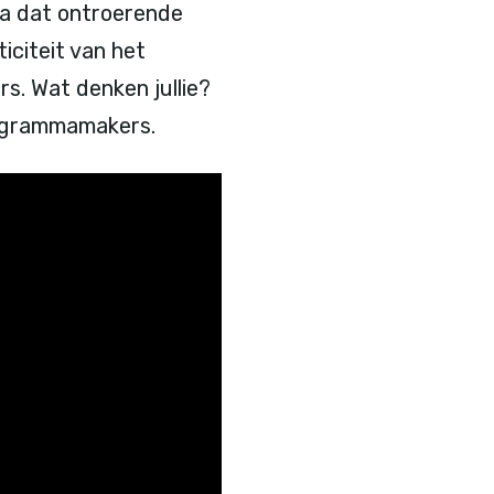
mma dat ontroerende
iciteit van het
s. Wat denken jullie?
ogrammamakers.