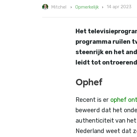
14 apr 2023
Opmerkelijk
Mitchel
Het televisieprog
programma ruilen tw
steenrijk en het an
leidt tot ontroerend
Ophef
Recent is er
ophef on
beweerd dat het onder
authenticiteit van he
Nederland weet dat ze