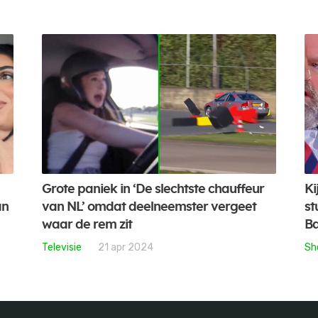
Grote paniek in ‘De slechtste chauffeur
Ki
an
van NL’ omdat deelneemster vergeet
st
waar de rem zit
B
Televisie
21 apr 2024
Sh