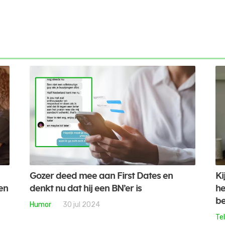
Gozer deed mee aan First Dates en
Ki
en
denkt nu dat hij een BN’er is
he
be
Humor
30 jul 2024
Tel