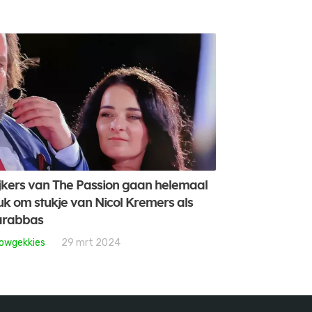
jkers van The Passion gaan helemaal
uk om stukje van Nicol Kremers als
arabbas
owgekkies
29 mrt 2024