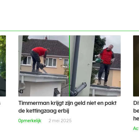
s
Timmerman krijgt zijn geld niet en pakt
Di
de kettingzaag erbij
be
h
Opmerkelijk
2 mei 2025
Ac