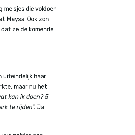
g meisjes die voldoen
eet Maysa. Ook zon
is dat ze de komende
uiteindelijk haar
erkte, maar nu het
wat kan ik doen? 5
rk te rijden”.
Ja