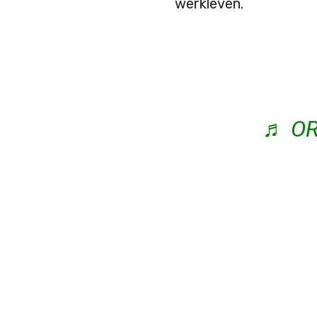
werkleven.
♬ OR