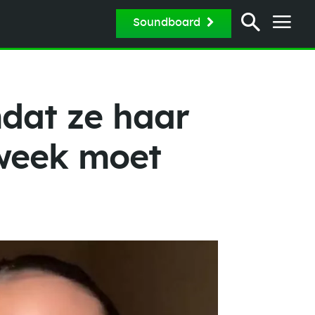
Soundboard
mdat ze haar
 week moet