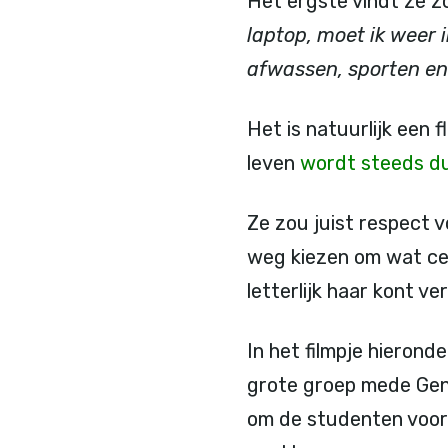
Het ergste vindt ze zo
laptop, moet ik weer 
afwassen, sporten en
Het is natuurlijk een 
leven
wordt steeds d
Ze zou juist respect 
weg kiezen om wat cen
letterlijk haar kont ve
In het filmpje hierond
grote groep mede Gen Z
om de studenten voort