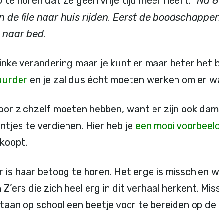
 te horen dat ze geen vrije tijd meer heeft.
“Na 8
in de file naar huis rijden. Eerst de boodschappe
 naar bed.
flinke verandering maar je kunt er maar beter het
uurder
en je zal dus écht moeten werken om er w
voor zichzelf moeten hebben, want er zijn ook dam
tjes te verdienen. Hier heb je
een mooi voorbeel
rkoopt.
er is haar betoog te horen. Het erge is misschien w
’ers die zich heel erg in dit verhaal herkent. Mis
aan op school een beetje voor te bereiden op de ‘