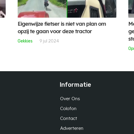
Eigenwijze fietser is niet van plan om
Me
opzij te gaan voor deze tractor
ge
st
Gekkies
9 jul 2024
Op
Informatie
Over Ons
Colofon
Contact
Adverteren