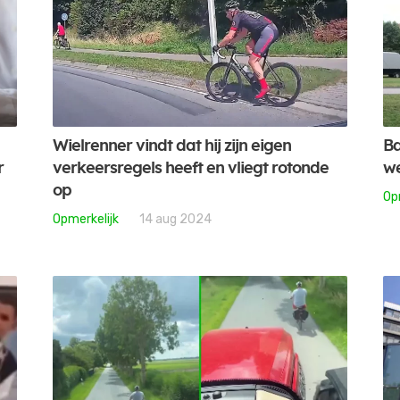
Wielrenner vindt dat hij zijn eigen
Ba
r
verkeersregels heeft en vliegt rotonde
we
op
Op
Opmerkelijk
14 aug 2024