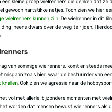
 een kleine groep wielrenners die denken dat ze 
eel gewoon hartstikke netjes. Toch zien we hier e
e wielrenners kunnen zijn
. De wielrenner in dit fi
iding ineens dwars over de weg te rijden. Hierdoo
.
lrenners
rag van sommige wielrenners, komt er steeds mee
t misgaan zoals hier, waar de bestuurder van ee
 knallen
. Ook zien we agressie naar de hobbyspor
het vol met allerlei bijzondere momenten met wiel
 het worden dat mensen bewust wielrenners als d