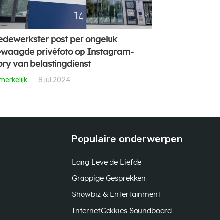
dewerkster post per ongeluk
waagde privéfoto op Instagram-
ory van belastingdienst
merkelijk
8 jul 2024
Populaire onderwerpen
Lang Leve de Liefde
Grappige Gesprekken
Showbiz & Entertainment
InternetGekkies Soundboard