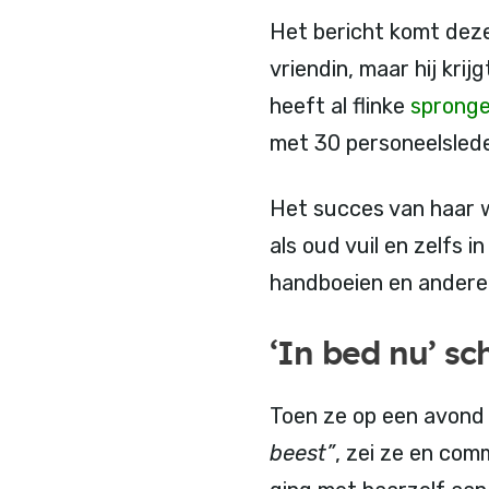
Het bericht komt deze
vriendin, maar hij kri
heeft al flinke
sprong
met 30 personeelslede
Het succes van haar w
als oud vuil en zelfs i
handboeien en ander
‘In bed nu’ s
Toen ze op een avond
beest”
, zei ze en co