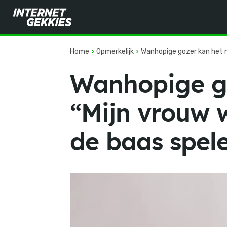
Home
Opmerkelijk
Wanhopige gozer kan het ni
Wanhopige go
“Mijn vrouw 
de baas spel