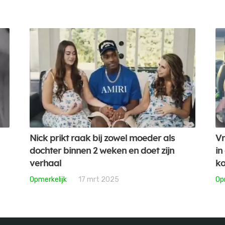
Nick prikt raak bij zowel moeder als
Vr
dochter binnen 2 weken en doet zijn
in
verhaal
ko
Opmerkelijk
17 mrt 2025
Op