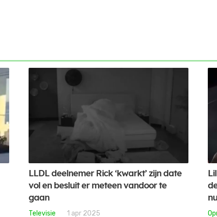
LLDL deelnemer Rick ‘kwarkt’ zijn date
Li
vol en besluit er meteen vandoor te
de
gaan
nu
Televisie
1 apr 2025
Op