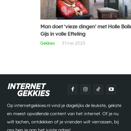
Man doet ‘vieze dingen’ met Holle Boll
Gijs in volle Efteling
Gekkies
31 mei 2023
Op internetgekkies.nl vind je dagelijks de leukste, gekste
en meest opvallende content van het internet. Of je nu
wilt lachen, ontdekken of je vrienden wilt verrassen, bij
ons ben je aan het juiste adres!