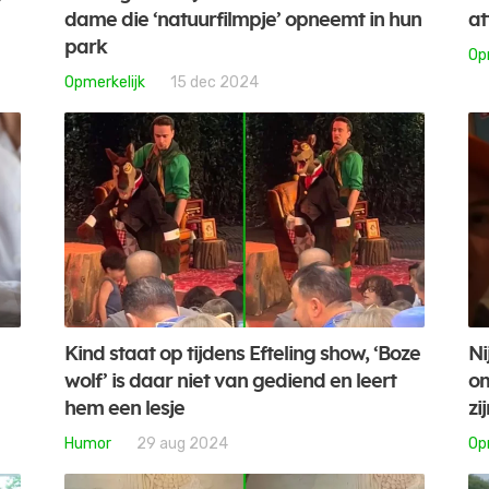
dame die ‘natuurfilmpje’ opneemt in hun
at
park
Op
Opmerkelijk
15 dec 2024
Kind staat op tijdens Efteling show, ‘Boze
Ni
wolf’ is daar niet van gediend en leert
om
hem een lesje
zi
Humor
29 aug 2024
Op