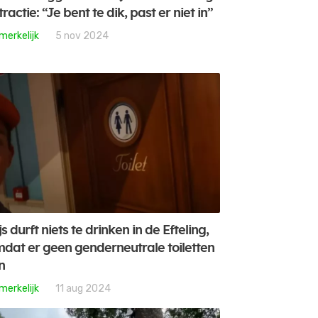
tractie: “Je bent te dik, past er niet in”
merkelijk
5 nov 2024
js durft niets te drinken in de Efteling,
dat er geen genderneutrale toiletten
jn
merkelijk
11 aug 2024