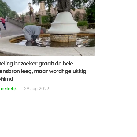
teling bezoeker graait de hele
nsbron leeg, maar wordt gelukkig
filmd
merkelijk
29 aug 2023