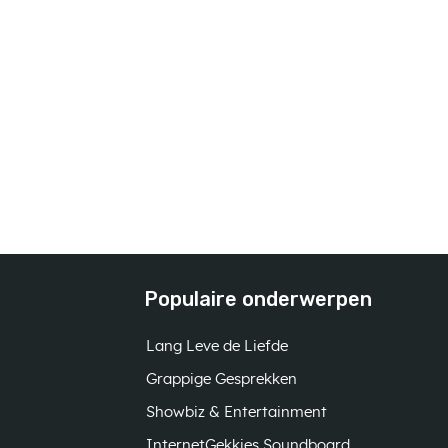
Populaire onderwerpen
Lang Leve de Liefde
Grappige Gesprekken
Showbiz & Entertainment
InternetGekkies Soundboard