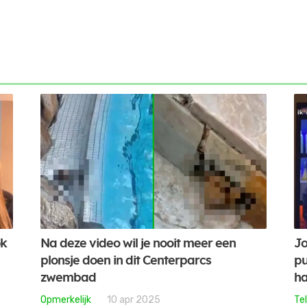
ok
Na deze video wil je nooit meer een
Jo
plonsje doen in dit Centerparcs
pu
zwembad
ha
Opmerkelijk
10 apr 2025
Tel