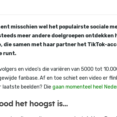
ment misschien wel het populairste sociale m
 steeds meer andere doelgroepen ontdekken 
e, die samen met haar partner het TikTok-ac
 runt.
olgers en video’s die variëren van 5000 tot 10.00
ewijde fanbase. Af en toe schiet een video er fli
r laatste beelden? Die
gaan momenteel heel Nede
od het hoogst is…