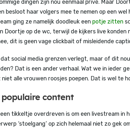
 sommige dingen zijn nou eenmaal privé. Maar Door
en besloot haar volgers mee te nemen op een wel he
tream ging ze namelijk doodleuk een
potje zitten
sc
 Doortje op de wc, terwijl de kijkers live konden
nee, dit is geen vage clickbait of misleidende cap
dat social media grenzen verlegt, maar of dit no
den? Dat is een ander verhaal. Wat we in ieder g
 niet alle vrouwen roosjes poepen. Dat is wel te h
 populaire content
en tikkeltje overdreven is om een livestream in h
erwerp ‘stoelgang’ op zich helemaal niet zo gek o