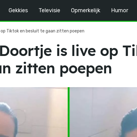
Gekkies
Televisie
Opmerkelijk
Humor
e op Tiktok en besluit te gaan zitten poepen
oortje is live op T
an zitten poepen