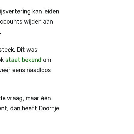
jsvertering kan leiden
 accounts wijden aan
.
steek. Dit was
ok
staat bekend
om
r weer eens naadloos
 de vraag, maar één
tent, dan heeft Doortje