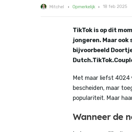
18 feb 2025
Opmerkelijk
Mitchel
TikTok is op dit mo
jongeren. Maar ook
bijvoorbeeld Doortj
Dutch.TikTok.Couple
Met maar liefst 4024 v
bescheiden, maar toeg
populariteit. Maar haa
Wanneer de no