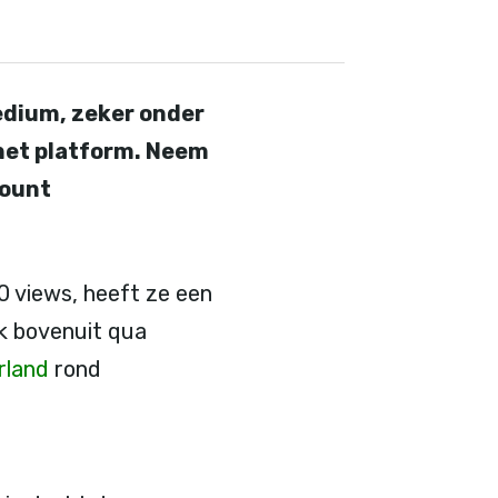
edium, zeker onder
het platform. Neem
count
0 views, heeft ze een
nk bovenuit qua
rland
rond