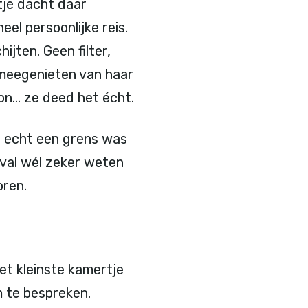
tje dacht daar
el persoonlijke reis.
hijten. Geen filter,
 meegenieten van haar
tion… ze deed het écht.
u echt een grens was
eval wél zeker weten
oren.
et kleinste kamertje
m te bespreken.