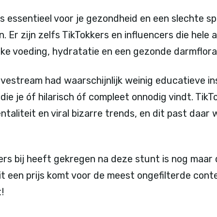
 essentieel voor je gezondheid en een slechte spi
n. Er zijn zelfs TikTokkers en influencers die hele
ijke voeding, hydratatie en een gezonde darmflora
ivestream had waarschijnlijk weinig educatieve in
ie je óf hilarisch óf compleet onnodig vindt. TikT
ntaliteit en viral bizarre trends, en dit past daa
gers bij heeft gekregen na deze stunt is nog maar
ooit een prijs komt voor de meest ongefilterde con
!