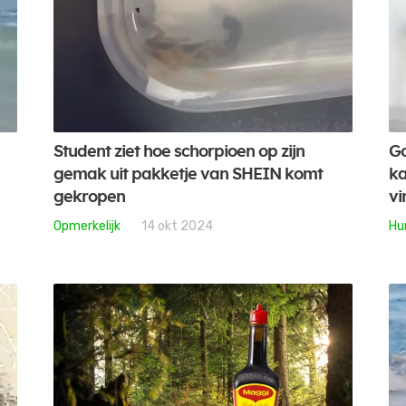
Student ziet hoe schorpioen op zijn
Go
gemak uit pakketje van SHEIN komt
ka
gekropen
vi
Opmerkelijk
14 okt 2024
Hu