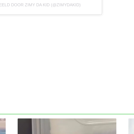
EELD DOOR ZIMY DA KID (@ZIMYDAKID)