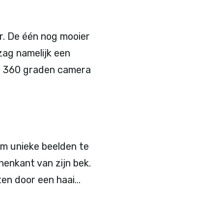
er. De één nog mooier
 zag namelijk een
ijn 360 graden camera
 om unieke beelden te
enkant van zijn bek.
ten door een haai…