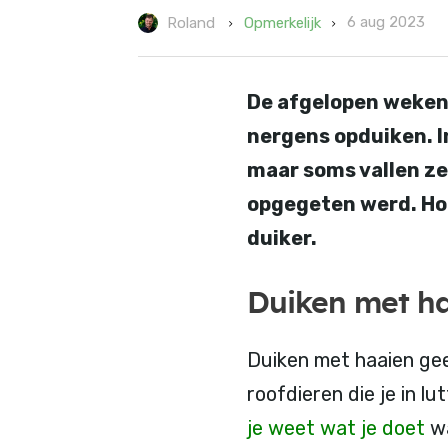
6 aug 2023
Opmerkelijk
Roland
De afgelopen weken 
nergens opduiken. I
maar soms vallen ze
opgegeten werd. Hoe
duiker.
Duiken met h
Duiken met haaien geef
roofdieren die je in l
je weet wat je doet
wa