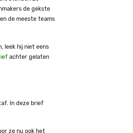
onmakers de gekste
aten de meeste teams
eek hij niet eens
ief
achter gelaten
f. In deze brief
oor ze nu ook het