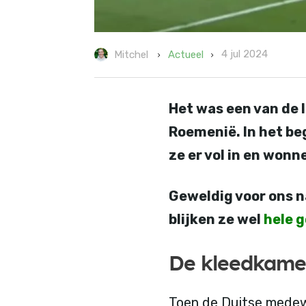
4 jul 2024
Actueel
Mitchel
Het was een van de 
Roemenië. In het beg
ze er vol in en won
Geweldig voor ons n
blijken ze wel
hele g
De kleedkame
Toen de Duitse medew