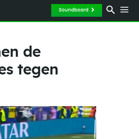
Soundboard
nen de
es tegen