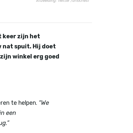
Afbeelding: Twitter /briochesf
 keer zijn het
nat spuit. Hij doet
 zijn winkel erg goed
eren te helpen.
“We
in een
ug.”