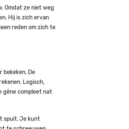
w. Omdat ze niet weg
n. Hij is zich ervan
geen reden om zich te
r bekeken. De
rekenen. Logisch,
ge gêne compleet nat
 spuit. Je kunt
int te schreeuwen.