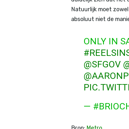
Natuurlijk moet zowel
absoluut niet de manie
ONLY IN 
#REELSIN
@SFGOV
@
@AARONP
PIC.TWIT
— #BRIOC
Bron:
Metro