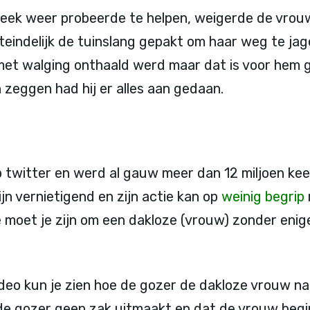
week weer probeerde te helpen, weigerde de vrou
iteindelijk de tuinslang gepakt om haar weg te jage
et walging onthaald werd maar dat is voor hem 
 zeggen had hij er alles aan gedaan.
 twitter en werd al gauw meer dan 12 miljoen kee
ijn vernietigend en zijn actie kan op
weinig begrip
e moet je zijn om een dakloze (vrouw) zonder eni
deo kun je zien hoe de gozer de dakloze vrouw nat
t de gozer geen zak uitmaakt en dat de vrouw beg