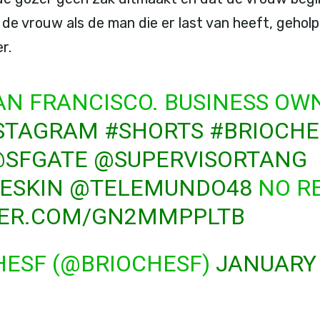
 de vrouw als de man die er last van heeft, gehol
r.
SAN FRANCISCO. BUSINESS OW
STAGRAM
#SHORTS
#BRIOCHE
SFGATE
@SUPERVISORTANG
ESKIN
@TELEMUNDO48
NO R
TER.COM/GN2MMPPLTB
HESF (@BRIOCHESF)
JANUARY 