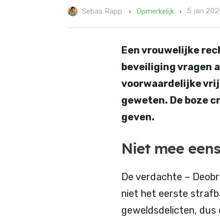
5 jan 202
Opmerkelijk
Sebas Rapp
Een vrouwelijke rec
beveiliging vragen a
voorwaardelijke vrij
geweten. De boze cri
geven.
Niet mee een
De verdachte – Deobra
niet het eerste strafba
geweldsdelicten, dus 