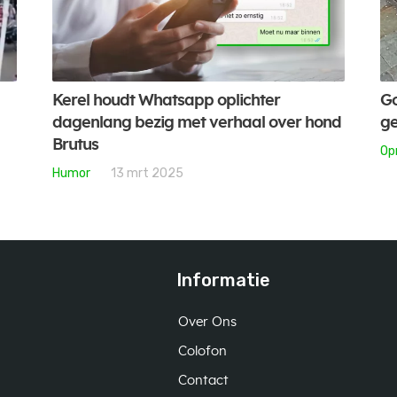
Kerel houdt Whatsapp oplichter
Go
dagenlang bezig met verhaal over hond
ge
Brutus
Op
Humor
13 mrt 2025
Informatie
Over Ons
Colofon
Contact