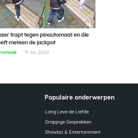
zer trapt tegen pinautomaat en die
eft meteen de jackpot
merkelijk
19 dec 2024
Populaire onderwerpen
Lang Leve de Liefde
Grappige Gesprekken
Showbiz & Entertainment