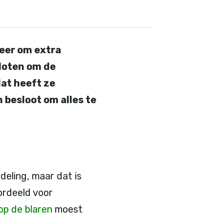
keer om extra
sloten om de
dat heeft ze
 besloot om alles te
eling, maar dat is
oordeeld voor
op de blaren
moest