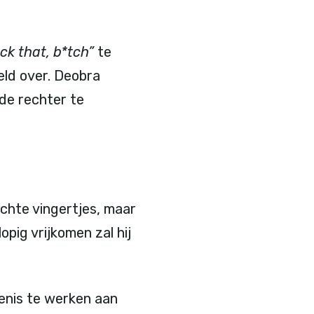
ck that, b*tch”
te
eld over. Deobra
 de rechter te
achte vingertjes, maar
opig vrijkomen zal hij
genis te werken aan