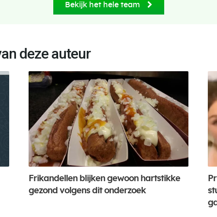
Bekijk het hele team
van deze auteur
Frikandellen blijken gewoon hartstikke
Pr
gezond volgens dit onderzoek
st
ga