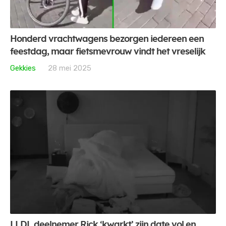
Honderd vrachtwagens bezorgen iedereen een
feestdag, maar fietsmevrouw vindt het vreselijk
Gekkies
28 mei 2025
LLDL deelnemer Rick ‘kwarkt’ zijn date vol en