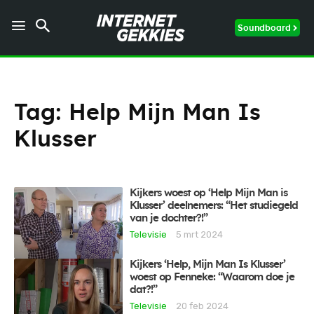
Soundboard
Tag:
Help Mijn Man Is
Klusser
Kijkers woest op ‘Help Mijn Man is
Klusser’ deelnemers: “Het studiegeld
van je dochter?!”
Televisie
5 mrt 2024
Kijkers ‘Help, Mijn Man Is Klusser’
woest op Fenneke: “Waarom doe je
dat?!”
Televisie
20 feb 2024