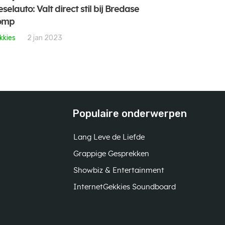
eselauto: Valt direct stil bij Bredase
omp
kkies
2 jan 2023
Populaire onderwerpen
Lang Leve de Liefde
Grappige Gesprekken
Showbiz & Entertainment
InternetGekkies Soundboard