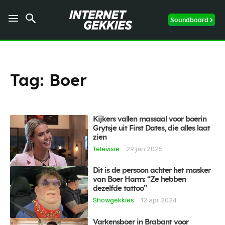
Soundboard
Tag:
Boer
Kijkers vallen massaal voor boerin
Grytsje uit First Dates, die alles laat
zien
Televisie
29 jan 2025
Dit is de persoon achter het masker
van Boer Harm: “Ze hebben
dezelfde tattoo”
Showgekkies
12 apr 2024
Varkensboer in Brabant voor