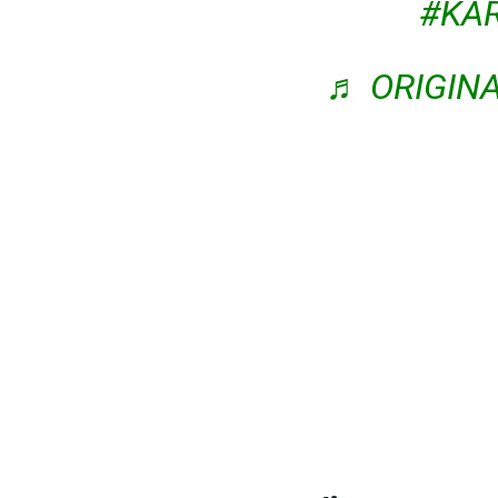
#KA
♬ ORIGIN