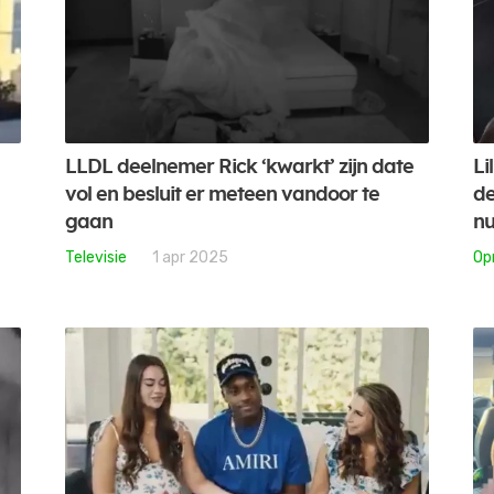
LLDL deelnemer Rick ‘kwarkt’ zijn date
Li
vol en besluit er meteen vandoor te
de
gaan
nu
Televisie
1 apr 2025
Op