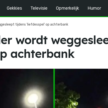
Gekkies
Televisie
Opmerkelijk
Humor
esleept tijdens 'liefdesspel' op achterbank
er wordt weggesleep
 op achterbank