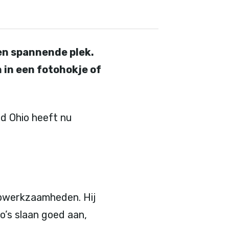
en spannende plek.
 in een fotohokje of
nd Ohio heeft nu
eepwerkzaamheden. Hij
eo’s slaan goed aan,