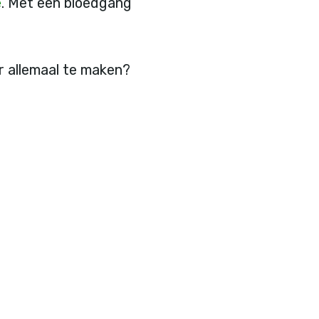
e
. Met een bloedgang
er allemaal te maken?