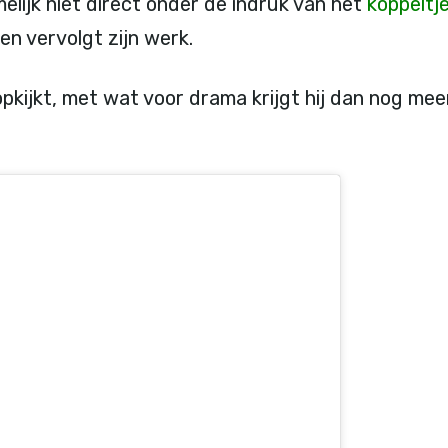
melijk niet direct onder de indruk van het
koppeltj
en vervolgt zijn werk.
an opkijkt, met wat voor drama krijgt hij dan nog me