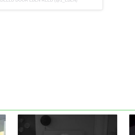
EDEELD DOOR EBEN REED (@1_EBEN)