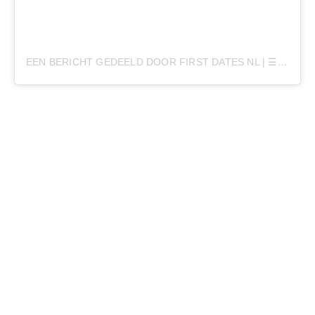
EEN BERICHT GEDEELD DOOR FIRST DATES NL | ☰ BNNVARA (@FIRSTDATESNL)