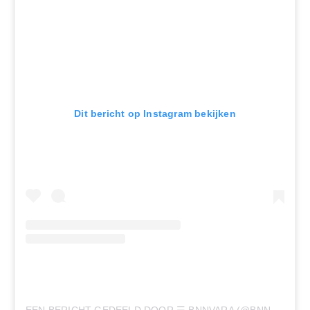
Dit bericht op Instagram bekijken
EEN BERICHT GEDEELD DOOR ☰ BNNVARA (@BNNVARA)