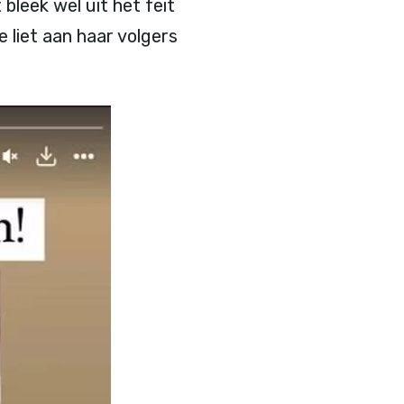
 bleek wel uit het feit
 liet aan haar volgers