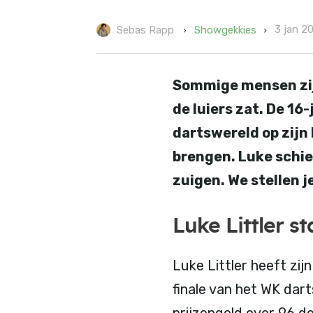
3 jan 2
Showgekkies
Sebas Rapp
Sommige mensen zijn
de luiers zat. De 16
dartswereld op zijn
brengen. Luke schiet
zuigen. We stellen j
Luke Littler s
Luke Littler heeft zij
finale van het WK dart
prijzengeld over 96 d