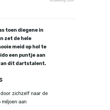
Afbeelding: BSR
s toen diegene in
en zet de hele
ooie meid op hol te
pido een puntje aan
van dit dartstalent.
s
 door zichzelf naar de
 miljoen aan