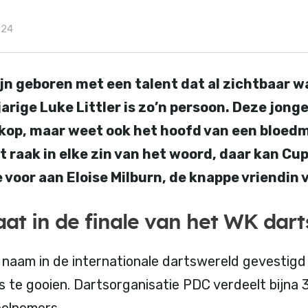
024
 geboren met een talent dat al zichtbaar wa
-jarige Luke Littler is zo’n persoon. Deze jong
 kop, maar weet ook het hoofd van een bloedm
 raak in elke zin van het woord, daar kan Cu
e voor aan Eloise Milburn, de knappe vriendin 
taat in de finale van het WK dart
n naam in de internationale dartswereld gevestigd
s te gooien. Dartsorganisatie PDC verdeelt bijna 3
eelnemers.