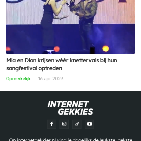
Mia en Dion krijsen wéér knettervals bij hun
songfestival optreden
Opmerkelijk
16 apr 2023
Op internetgekkies.nl vind je dagelijks de leukste, gekste