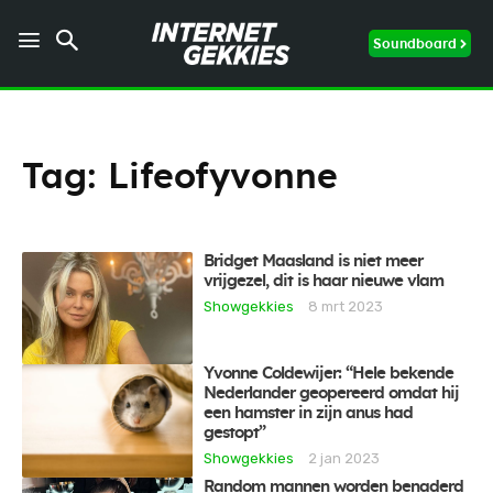
Soundboard
Tag:
Lifeofyvonne
Bridget Maasland is niet meer
vrijgezel, dit is haar nieuwe vlam
Showgekkies
8 mrt 2023
Yvonne Coldewijer: “Hele bekende
Nederlander geopereerd omdat hij
een hamster in zijn anus had
gestopt”
Showgekkies
2 jan 2023
Random mannen worden benaderd