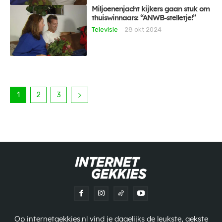
Miljoenenjacht kijkers gaan stuk om
thuiswinnaars: “ANWB-stelletje!”
Televisie
28 okt 2024
1
2
3
Op internetgekkies.nl vind je dagelijks de leukste, gekste