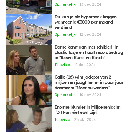
Opmerkelijk
13 dec 2024
Dit kan je als hypotheek krijgen
wanneer je €3000 per maand
verdiend
Opmerkelijk
12 dec 2024
Dame komt aan met schilderij in
plastic tasje en haalt recordbedrag
in ‘Tussen Kunst en Kitsch’
Televisie
10 dec 2024
Callie (16) wint jackpot van 2
miljoen en jaagt het er in paar jaar
doorheen: “Moet nu werken”
Opmerkelijk
10 nov 2024
Enorme blunder in Miljoenenjacht:
”Dit kan niet echt zijn”
Televisie
28 okt 2024