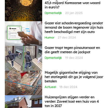
45,6 miljard Koreaanse won waard
in euro’s?
Opmerkelijk
20 jan 2025
Gozer eist schadevergoeding omdat
iemand de boom tegenover zijn huis
heeft beschadigd met zijn auto
Humor
27 dec 2024
Gozer trapt tegen pinautomaat en
die geeft meteen de jackpot
Opmerkelijk
19 dec 2024
Mogelijk gigantische stijging van
het statiegeld: dit ga je volgend jaar
betalen
Actueel
18 dec 2024
Huizenprijzen stijgen verder en
verder: Zoveel kost een huis van 4
ton in 2027