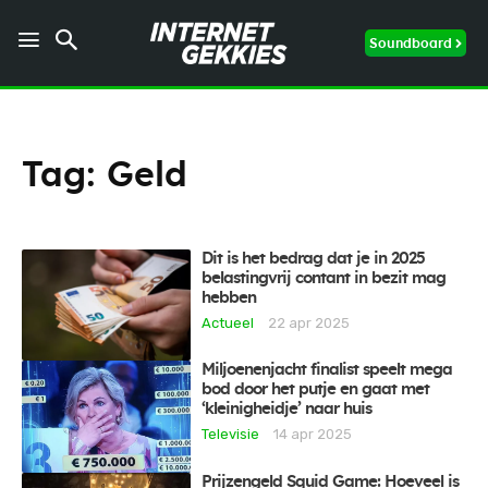
Soundboard
Tag:
Geld
Dit is het bedrag dat je in 2025
belastingvrij contant in bezit mag
hebben
Actueel
22 apr 2025
Miljoenenjacht finalist speelt mega
bod door het putje en gaat met
‘kleinigheidje’ naar huis
Televisie
14 apr 2025
Prijzengeld Squid Game: Hoeveel is