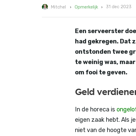
31 dec 2023
Opmerkelijk
Mitchel
Een serveerster doet
had gekregen. Dat z
ontstonden twee gro
te weinig was, maar
om fooi te geven.
Geld verdiene
In de horeca is
ongelof
eigen zaak hebt. Als 
niet van de hoogte van