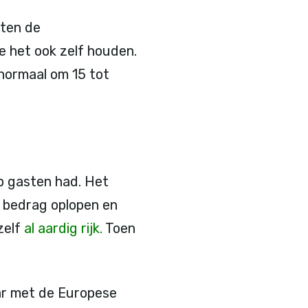
eten de
 het ook zelf houden.
r normaal om 15 tot
ep gasten had. Het
t bedrag oplopen en
zelf
al aardig rijk.
Toen
aar met de Europese