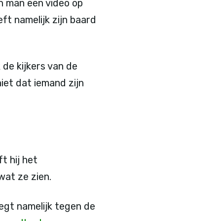
n man een video op
eft namelijk zijn baard
k de kijkers van de
niet dat iemand zijn
t hij het
wat ze zien.
zegt namelijk tegen de