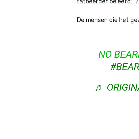
tatoeërder beleefd:
“I
De mensen die het gez
NO BEAR
#BEA
♬ ORIGIN