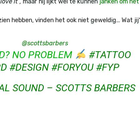
 love it”,
maar hij lijkt wel te kunnen
janken om het
ien hebben, vinden het ook niet geweldig… Wat jij
@scottsbarbers
D? NO PROBLEM
#TATTOO
RD
#DESIGN
#FORYOU
#FYP
AL SOUND – SCOTTS BARBERS