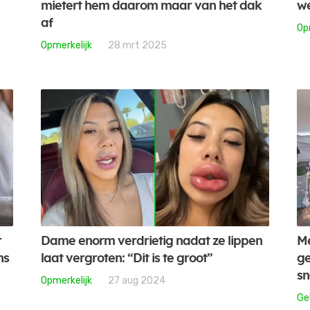
mietert hem daarom maar van het dak
we
af
Op
Opmerkelijk
28 mrt 2025
r
Dame enorm verdrietig nadat ze lippen
Me
ns
laat vergroten: “Dit is te groot”
ge
sn
Opmerkelijk
27 aug 2024
Ge