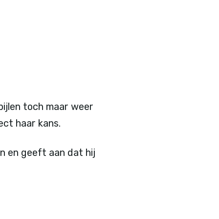
 pijlen toch maar weer
rect haar kans.
n en geeft aan dat hij