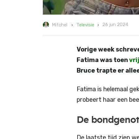
26 jun 2024
Televisie
Mitchel
Vorige week schreve
Fatima was toen
vri
Bruce trapte er all
Fatima is helemaal gek
probeert haar een bee
De bondgeno
De laatste tijd zien 