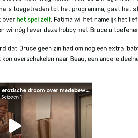
ma is toegetreden tot het programma, gaat het 
k over
het spel zelf
. Fatima wil het namelijk het li
n wil nóg liever deze hobby met Bruce uitoefenen
erd dat Bruce geen zin had om nog een extra ‘bab
k kon overschakelen naar Beau, een andere deeln