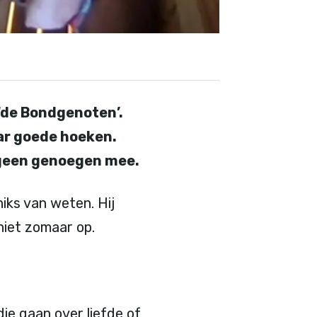
‘de Bondgenoten’.
aar goede hoeken.
r geen genoegen mee.
iks van weten. Hij
niet zomaar op.
ie gaan over liefde of