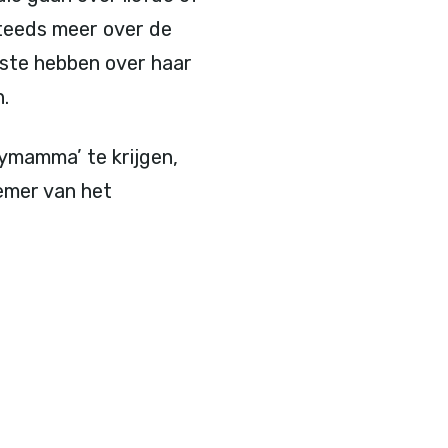
steeds meer over de
efste hebben over haar
.
ymamma’ te krijgen,
emer van het