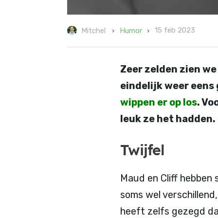
15 feb 2023
Humor
Mitchel
Zeer zelden zien w
eindelijk weer eens
wippen er op los
. Vo
leuk ze het hadden.
Twijfel
Maud en Cliff hebben
soms wel verschillend,
heeft zelfs gezegd dat 