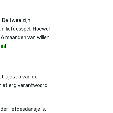
. De twee zijn
un liefdesspel. Hoewel
 6 maanden van willen
in
!
et tijdstip van de
t niet erg verantwoord
eder liefdesdansje is,