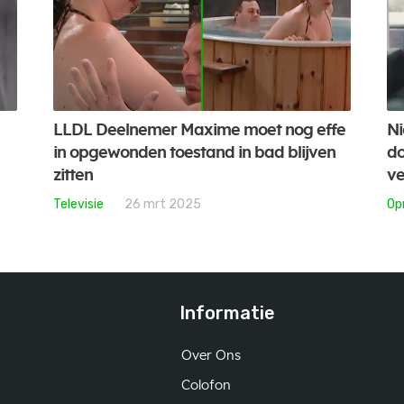
LLDL Deelnemer Maxime moet nog effe
Ni
in opgewonden toestand in bad blijven
do
zitten
ve
Televisie
26 mrt 2025
Op
Informatie
Over Ons
Colofon