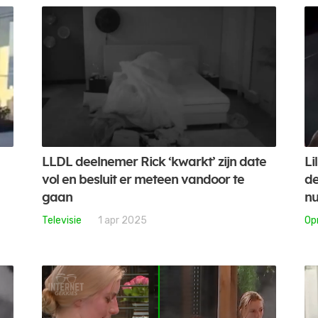
LLDL deelnemer Rick ‘kwarkt’ zijn date
Li
vol en besluit er meteen vandoor te
de
gaan
nu
Televisie
1 apr 2025
Op