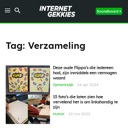
Soundboard
Tag:
Verzameling
Deze oude Flippo’s die iedereen
had, zijn inmiddels een vermogen
waard
Opmerkelijk
24 apr 2024
15 foto’s die laten zien hoe
vervelend het is om linkshandig te
zijn
Humor
22 nov 2022