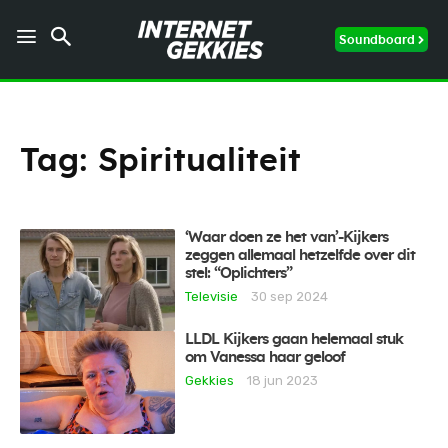
Soundboard
Tag:
Spiritualiteit
‘Waar doen ze het van’-Kijkers
zeggen allemaal hetzelfde over dit
stel: “Oplichters”
Televisie
30 sep 2024
LLDL Kijkers gaan helemaal stuk
om Vanessa haar geloof
Gekkies
18 jun 2023