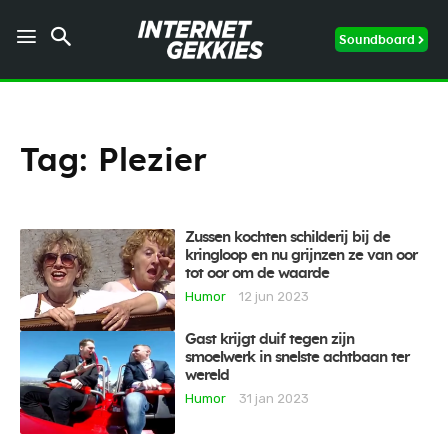
Soundboard
Tag:
Plezier
Zussen kochten schilderij bij de
kringloop en nu grijnzen ze van oor
tot oor om de waarde
Humor
12 jun 2023
Gast krijgt duif tegen zijn
smoelwerk in snelste achtbaan ter
wereld
Humor
31 jan 2023