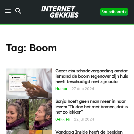
Soundboard
Tag:
Boom
Gozer eist schadevergoeding omdat
iemand de boom tegenover zijn huis
heeft beschadigd met zijn auto
Humor
27 dec 2024
Sonja hoeft geen man meer in haar
leven: “Ik doe het met bomen, dat is
net zo lekker”
Gekkies
22 jul 2024
Vandaag Inside heeft de beelden