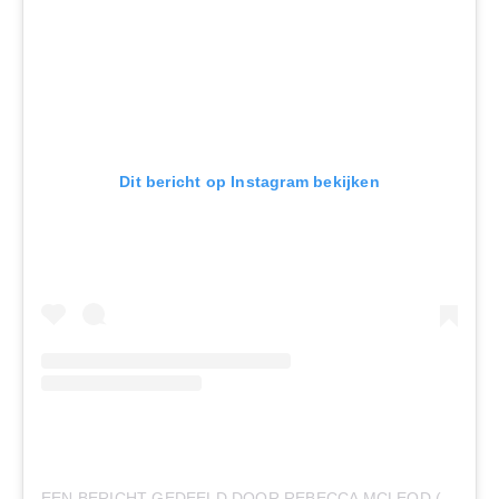
Dit bericht op Instagram bekijken
EEN BERICHT GEDEELD DOOR REBECCA MCLEOD (@REBECCAMCLEOD__)