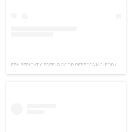
EEN BERICHT GEDEELD DOOR REBECCA MCLEOD (@REBECCAMCLEOD__)