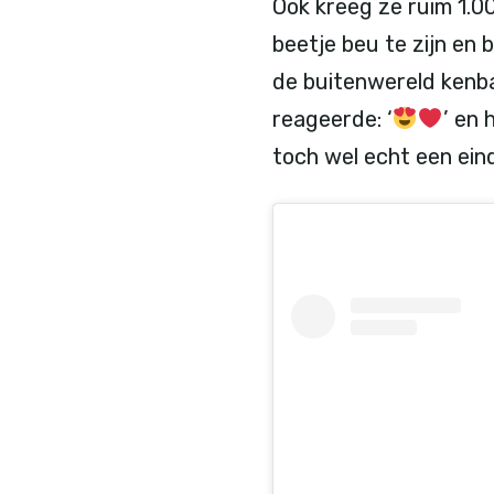
Ook kreeg ze ruim 1.00
beetje beu te zijn en
de buitenwereld kenbaa
reageerde: ‘
’ en 
toch wel echt een ei