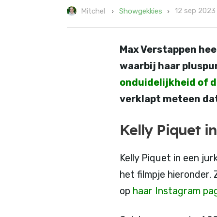
12 sep 2023
Showgekkies
Mitchel
Max Verstappen heeft
waarbij haar pluspun
onduidelijkheid of d
verklapt meteen dat 
Kelly Piquet i
Kelly Piquet in een jur
het filmpje hieronder.
op
haar Instagram pa