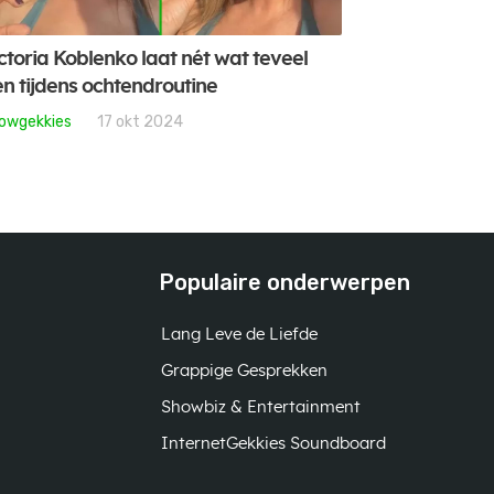
ctoria Koblenko laat nét wat teveel
en tijdens ochtendroutine
owgekkies
17 okt 2024
Populaire onderwerpen
Lang Leve de Liefde
Grappige Gesprekken
Showbiz & Entertainment
InternetGekkies Soundboard