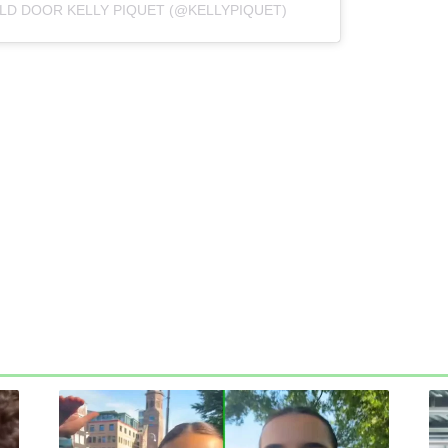
LD DOOR KELLY PIQUET (@KELLYPIQUET)