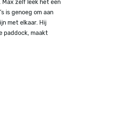
 Max zelf leek het een
’s is genoeg om aan
jn met elkaar. Hij
 de paddock, maakt