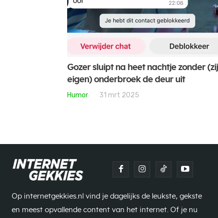
Gozer sluipt na heet nachtje zonder (zi
eigen) onderbroek de deur uit
Humor
31 mrt 2025
Op internetgekkies.nl vind je dagelijks de leukste, gekste
en meest opvallende content van het internet. Of je nu