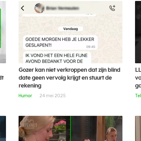
Gozer kan niet verkroppen dat zijn blind
LL
dt
date geen vervolg krijgt en stuurt de
vo
rekening
g
Humor
24 mei 2025
Tel