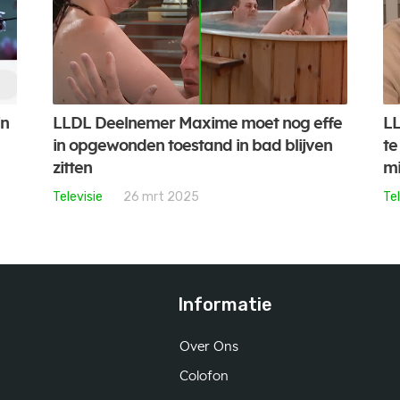
jn
LLDL Deelnemer Maxime moet nog effe
LL
in opgewonden toestand in bad blijven
te
zitten
mi
Televisie
26 mrt 2025
Tel
Informatie
Over Ons
Colofon