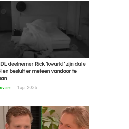
DL deelnemer Rick ‘kwarkt’ zijn date
l en besluit er meteen vandoor te
aan
evisie
1 apr 2025