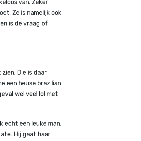
keloos van. Zeker
t. Ze is namelijk ook
men is de vraag of
zien. Die is daar
e een heuse brazilian
eval wel veel lol met
k echt een leuke man.
date. Hij gaat haar