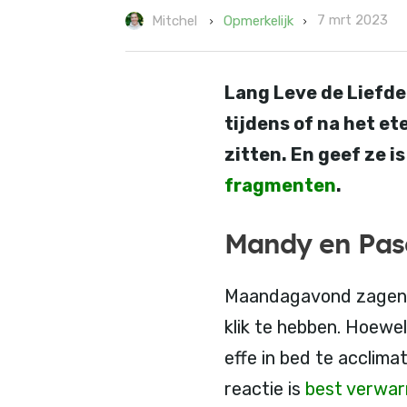
7 mrt 2023
Opmerkelijk
Mitchel
Lang Leve de Liefde
tijdens of na het e
zitten. En geef ze i
fragmenten
.
Mandy en Pas
Maandagavond zagen w
klik te hebben. Hoewe
effe in bed te acclima
reactie is
best verwar