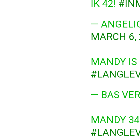
IK 42!
#IN
— ANGELI
MARCH 6, 
MANDY IS 
#LANGLEV
— BAS VE
MANDY 34?
#LANGLEV