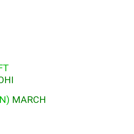
FT
OHI
EN)
MARCH