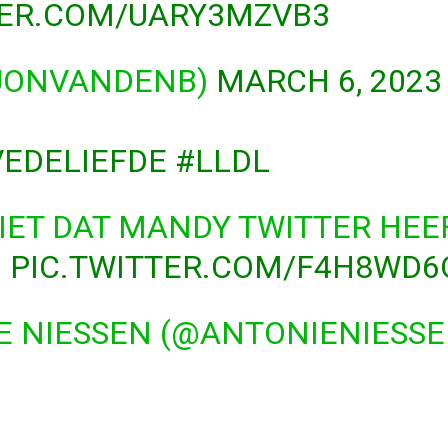
TER.COM/UARY3MZVB3
JONVANDENB)
MARCH 6, 2023
EDELIEFDE
#LLDL
IET DAT MANDY TWITTER HEE
D
PIC.TWITTER.COM/F4H8WD6
E NIESSEN (@ANTONIENIESS