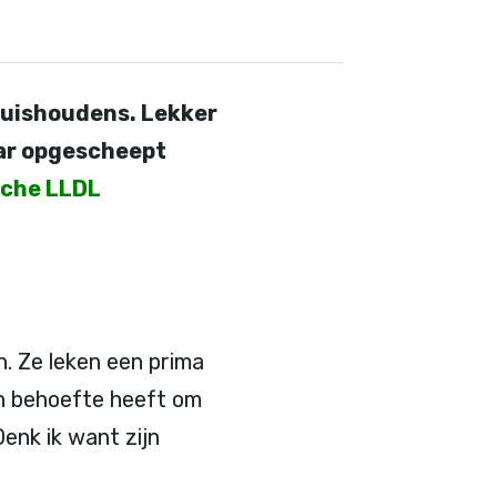
 huishoudens. Lekker
aar opgescheept
sche LLDL
 Ze leken een prima
en behoefte heeft om
Denk ik want zijn