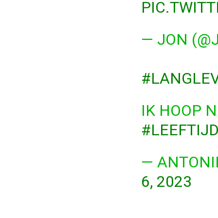
PIC.TWIT
— JON (@
#LANGLEV
IK HOOP N
#LEEFTIJ
— ANTONI
6, 2023