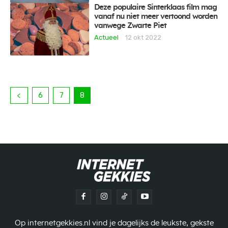
Deze populaire Sinterklaas film mag
vanaf nu niet meer vertoond worden
vanwege Zwarte Piet
Actueel
12 okt 2022
6
7
8
Op internetgekkies.nl vind je dagelijks de leukste, gekste