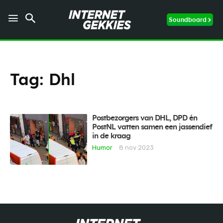
Soundboard
Tag:
Dhl
Postbezorgers van DHL, DPD én
PostNL vatten samen een jassendief
in de kraag
Humor
8 nov 2023