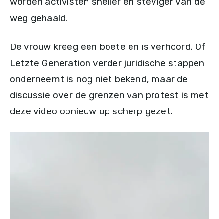
worden activisten sneller en steviger van de
weg gehaald.
De vrouw kreeg een boete en is verhoord. Of
Letzte Generation verder juridische stappen
onderneemt is nog niet bekend, maar de
discussie over de grenzen van protest is met
deze video opnieuw op scherp gezet.
V
i
d
e
o