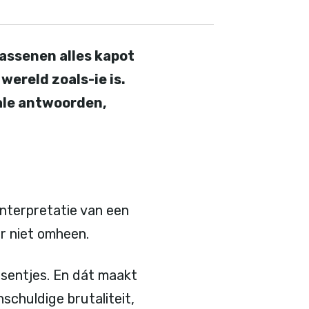
wassenen alles kapot
ereld zoals-ie is.
iale antwoorden,
interpretatie van een
er niet omheen.
ersentjes. En dát maakt
nschuldige brutaliteit,