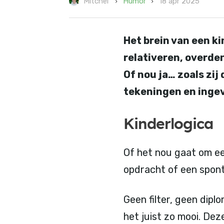
18 apr 2025
Humor
Mitchel
Het brein van een ki
relativeren, overde
Of nou ja… zoals zij
tekeningen en inge
Kinderlogica
Of het nou gaat om een
opdracht of een sponta
Geen filter, geen dip
het juist zo mooi. Deze