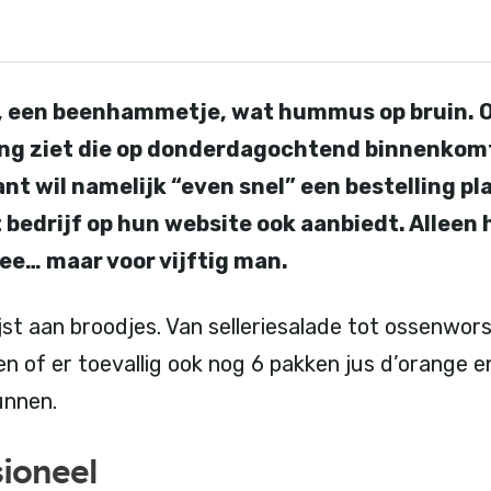
, een beenhammetje, wat hummus op bruin. Op
ling ziet die op donderdagochtend binnenkomt
nt wil namelijk “even snel” een bestelling pl
bedrijf op hun website ook aanbiedt. Alleen 
wee… maar voor vijftig man.
ijst aan broodjes. Van selleriesalade tot ossenwors
n of er toevallig ook nog 6 pakken jus d’orange 
unnen.
sioneel