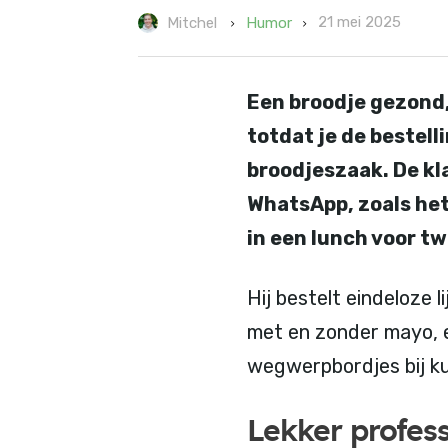
21 mei 2025
Humor
Mitchel
Een broodje gezond
totdat je de bestel
broodjeszaak. De kla
WhatsApp, zoals het 
in een lunch voor t
Hij bestelt eindeloze l
met en zonder mayo, e
wegwerpbordjes bij k
Lekker profes