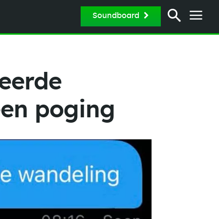
Soundboard
keerde
een poging