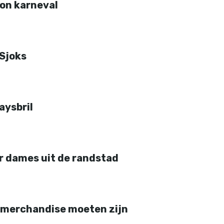
con karneval
 Sjoks
aysbril
or dames uit de randstad
le merchandise moeten zijn