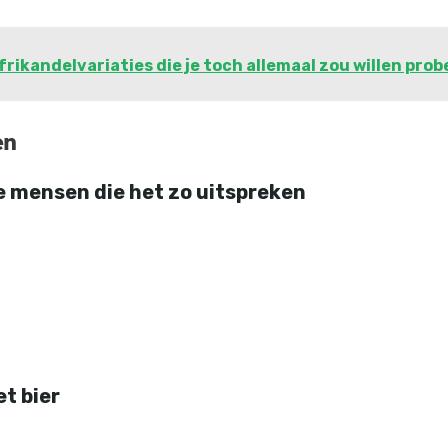
frikandelvariaties die je toch allemaal zou willen pro
en
de mensen die het zo uitspreken
et bier