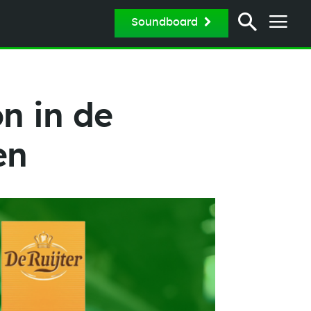
Soundboard
n in de
en