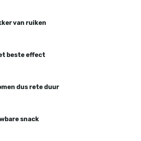
kker van ruiken
t beste effect
komen dus rete duur
uwbare snack