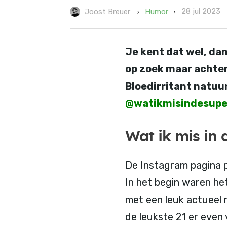
28 jul 2023
Humor
Joost Breuer
Je kent dat wel, dan
op zoek maar achter
Bloedirritant natuu
@watikmisindesup
Wat ik mis in
De Instagram pagina pl
In het begin waren he
met een leuk actueel 
de leukste 21 er even v